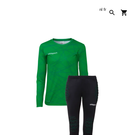
nl
fr