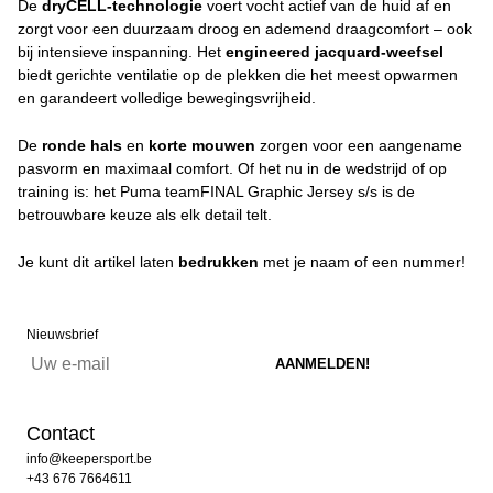
De
dryCELL-technologie
voert vocht actief van de huid af en
zorgt voor een duurzaam droog en ademend draagcomfort – ook
bij intensieve inspanning. Het
engineered jacquard-weefsel
biedt gerichte ventilatie op de plekken die het meest opwarmen
en garandeert volledige bewegingsvrijheid.
De
ronde hals
en
korte mouwen
zorgen voor een aangename
pasvorm en maximaal comfort. Of het nu in de wedstrijd of op
training is: het Puma teamFINAL Graphic Jersey s/s is de
betrouwbare keuze als elk detail telt.
Je kunt dit artikel laten
bedrukken
met je naam of een nummer!
Nieuwsbrief
Contact
info@keepersport.be
+43 676 7664611