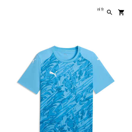
nl
fr