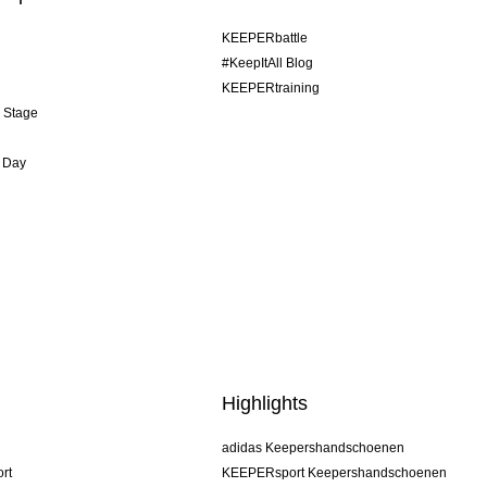
KEEPERbattle
#KeepItAll Blog
KEEPERtraining
& Stage
 Day
Highlights
adidas Keepershandschoenen
rt
KEEPERsport Keepershandschoenen