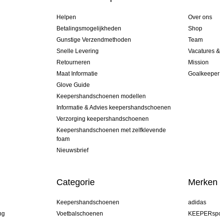
Helpen
Over ons
Betalingsmogelijkheden
Shop
Gunstige Verzendmethoden
Team
Snelle Levering
Vacatures 
Retourneren
Mission
Maat Informatie
Goalkeeper
Glove Guide
Keepershandschoenen modellen
Informatie & Advies keepershandschoenen
Verzorging keepershandschoenen
Keepershandschoenen met zelfklevende
foam
Nieuwsbrief
Categorie
Merken
Keepershandschoenen
adidas
ng
Voetbalschoenen
KEEPERspo