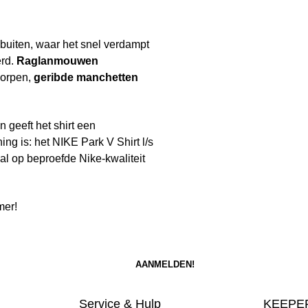
 buiten, waar het snel verdampt
erd.
Raglanmouwen
worpen,
geribde manchetten
 geeft het shirt een
ning is: het NIKE Park V Shirt l/s
al op beproefde Nike-kwaliteit
mer!
Service & Hulp
KEEPER