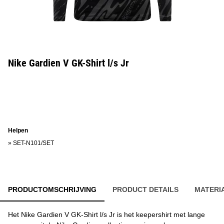
Nike Gardien V GK-Shirt l/s Jr
Helpen
»
SET-N101/SET
PRODUCTOMSCHRIJVING
PRODUCT DETAILS
MATERI
Het Nike Gardien V GK-Shirt l/s Jr is het keepershirt met lange