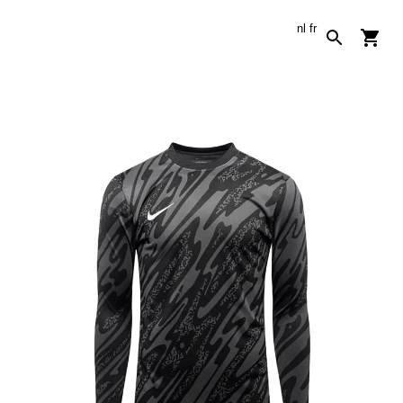
nl
fr