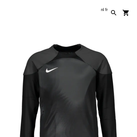
nl
fr