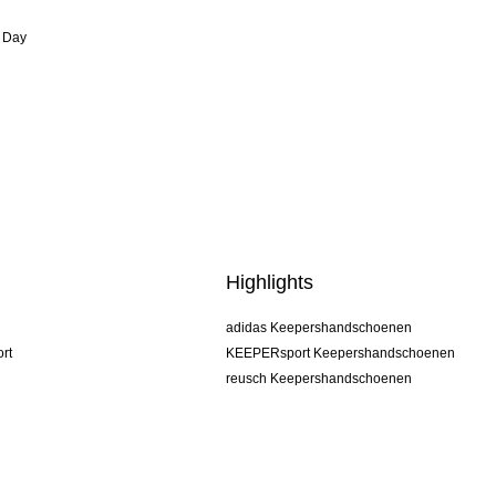
 Day
Highlights
adidas Keepershandschoenen
rt
KEEPERsport Keepershandschoenen
reusch Keepershandschoenen
uhlsport Keepershandschoenen
rehab Keepershandschoenen
keeper
NIKE Keepershandschoenen
PUMA Keepershandschoenen