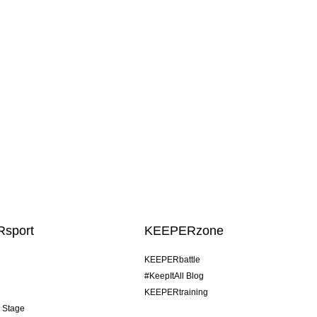
sport
KEEPERzone
KEEPERbattle
#KeepItAll Blog
KEEPERtraining
& Stage