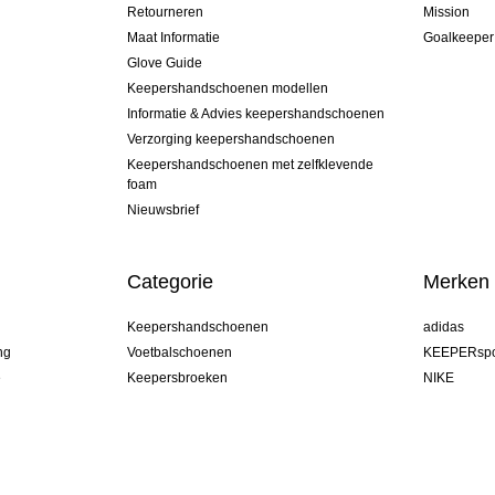
Retourneren
Mission
Maat Informatie
Goalkeeper
Glove Guide
Keepershandschoenen modellen
Informatie & Advies keepershandschoenen
Verzorging keepershandschoenen
Keepershandschoenen met zelfklevende
foam
Nieuwsbrief
Categorie
Merken
Keepershandschoenen
adidas
ng
Voetbalschoenen
KEEPERspo
e
Keepersbroeken
NIKE
Keepershirts
Puma
Keeper Onderkleding Broek
REUSCH
Sells Goal
uhlsport