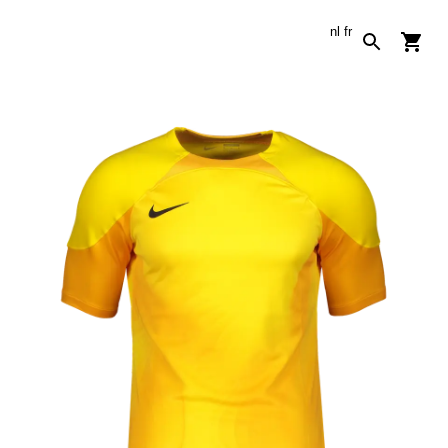
nl
fr