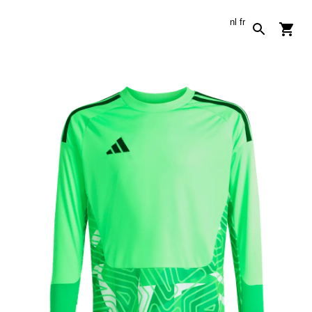
nl
fr