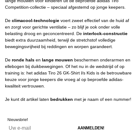
lange mouwen voor kinderen uit de beproefde adidas Tiro
Competition-collectie – speciaal afgestemd op jonge keepers.
De
climacool-technologie
voert zweet effectief van de huid af
en zorgt voor gerichte ventilatie – zo blijf je ook onder volle
belasting droog en geconcentreerd. De
interlock-constructie
biedt extra duurzaamheid, terwijl de stretchstof volledige
bewegingsvrijheid bij reddingen en worpen garandeert.
De
ronde hals
en
lange mouwen
beschermen onderarmen en
ellebogen bij duikbewegingen. Of het nu in de wedstrijd of op
training is: het adidas Tiro 26 GK-Shirt l/s Kids is de betrouwbare
keuze voor jonge keepers die vroeg al op beproefde adidas-
kwaliteit vertrouwen.
Je kunt dit artikel laten
bedrukken
met je naam of een nummer!
Nieuwsbrief