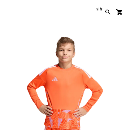
nl
fr