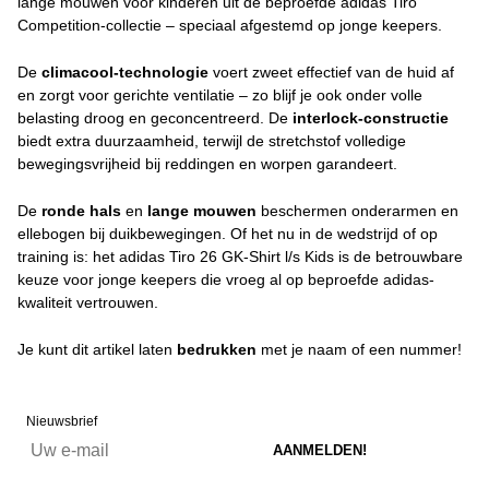
lange mouwen voor kinderen uit de beproefde adidas Tiro
Competition-collectie – speciaal afgestemd op jonge keepers.
De
climacool-technologie
voert zweet effectief van de huid af
en zorgt voor gerichte ventilatie – zo blijf je ook onder volle
belasting droog en geconcentreerd. De
interlock-constructie
biedt extra duurzaamheid, terwijl de stretchstof volledige
bewegingsvrijheid bij reddingen en worpen garandeert.
De
ronde hals
en
lange mouwen
beschermen onderarmen en
ellebogen bij duikbewegingen. Of het nu in de wedstrijd of op
training is: het adidas Tiro 26 GK-Shirt l/s Kids is de betrouwbare
keuze voor jonge keepers die vroeg al op beproefde adidas-
kwaliteit vertrouwen.
Je kunt dit artikel laten
bedrukken
met je naam of een nummer!
Nieuwsbrief