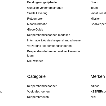
Betalingsmogelijkheden
Shop
Gunstige Verzendmethoden
Team
Snelle Levering
Vacatures 
Retourneren
Mission
Maat Informatie
Goalkeeper
Glove Guide
Keepershandschoenen modellen
Informatie & Advies keepershandschoenen
Verzorging keepershandschoenen
Keepershandschoenen met zelfklevende
foam
Nieuwsbrief
Categorie
Merken
Keepershandschoenen
adidas
ng
Voetbalschoenen
KEEPERspo
e
Keepersbroeken
NIKE
Keepershirts
Puma