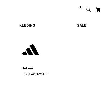
nl
fr
KLEDING
SALE
Helpen
»
SET-A102/SET