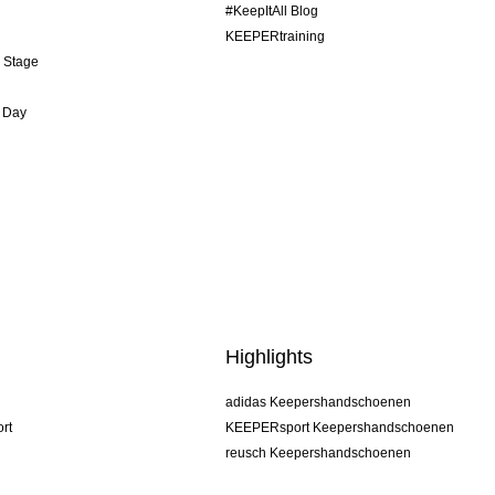
#KeepItAll Blog
KEEPERtraining
& Stage
 Day
Highlights
adidas Keepershandschoenen
rt
KEEPERsport Keepershandschoenen
reusch Keepershandschoenen
uhlsport Keepershandschoenen