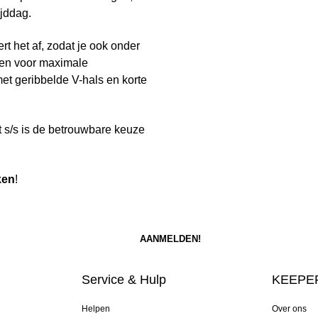
ijddag.
 het af, zodat je ook onder
rgen voor maximale
et geribbelde V-hals en korte
rt s/s is de betrouwbare keuze
ken
!
Service & Hulp
KEEPER
Helpen
Over ons