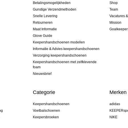
Betalingsmogelijkheden
Shop
Gunstige Verzendmethoden
Team
Snelle Levering
Vacatures 
Retourneren
Mission
Maat Informatie
Goalkeeper
Glove Guide
Keepershandschoenen modellen
Informatie & Advies keepershandschoenen
Verzorging keepershandschoenen
Keepershandschoenen met zelfklevende
foam
Nieuwsbrief
Categorie
Merken
Keepershandschoenen
adidas
ng
Voetbalschoenen
KEEPERspo
e
Keepersbroeken
NIKE
Keepershirts
Puma