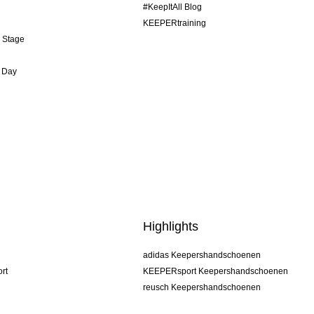
#KeepItAll Blog
KEEPERtraining
& Stage
 Day
Highlights
adidas Keepershandschoenen
rt
KEEPERsport Keepershandschoenen
reusch Keepershandschoenen
uhlsport Keepershandschoenen