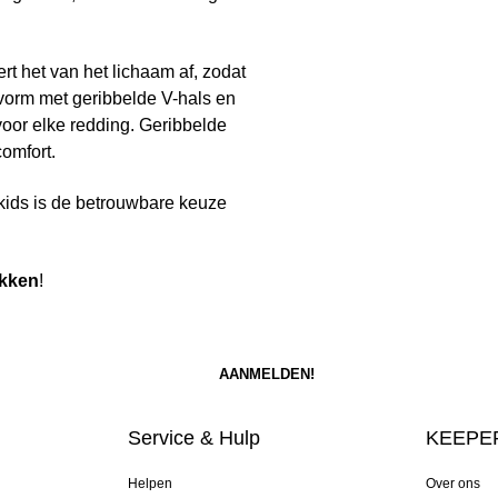
 het van het lichaam af, zodat
vorm met geribbelde V-hals en
voor elke redding. Geribbelde
omfort.
s kids is de betrouwbare keuze
kken
!
Service & Hulp
KEEPER
Helpen
Over ons