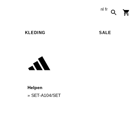
nl
fr
KLEDING
SALE
Helpen
»
SET-A104/SET