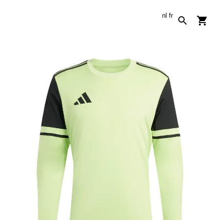
nl
fr