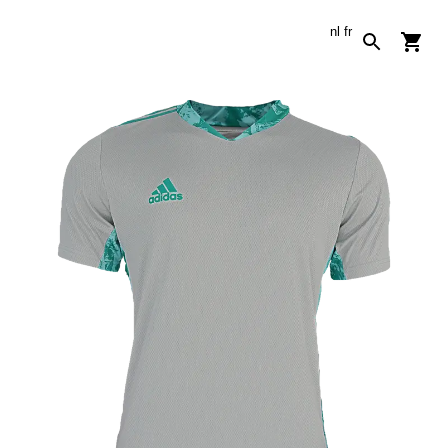
nl
fr