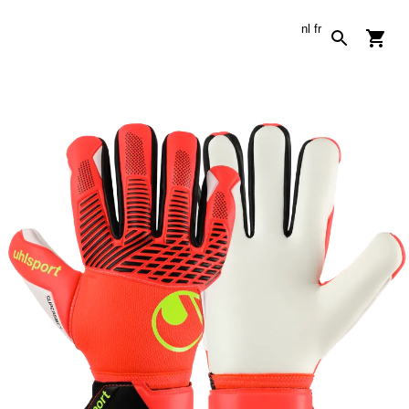
nl
fr