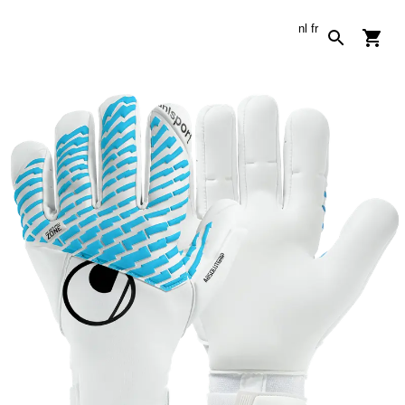
nl
fr