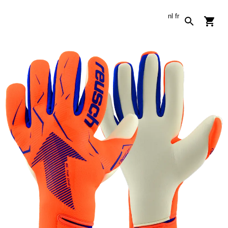
nl
fr