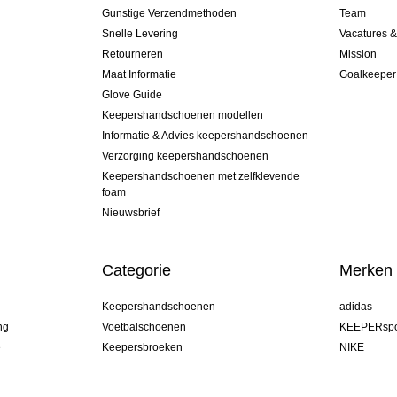
Gunstige Verzendmethoden
Team
Snelle Levering
Vacatures 
Retourneren
Mission
Maat Informatie
Goalkeeper
Glove Guide
Keepershandschoenen modellen
Informatie & Advies keepershandschoenen
Verzorging keepershandschoenen
Keepershandschoenen met zelfklevende
foam
Nieuwsbrief
Categorie
Merken
Keepershandschoenen
adidas
ng
Voetbalschoenen
KEEPERspo
e
Keepersbroeken
NIKE
Keepershirts
Puma
Keeper Onderkleding Broek
REUSCH