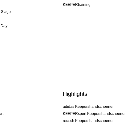
KEEPERtraining
& Stage
 Day
Highlights
adidas Keepershandschoenen
rt
KEEPERsport Keepershandschoenen
reusch Keepershandschoenen
uhlsport Keepershandschoenen
rehab Keepershandschoenen