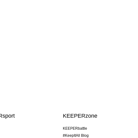
sport
KEEPERzone
KEEPERbattle
#KeepItAll Blog