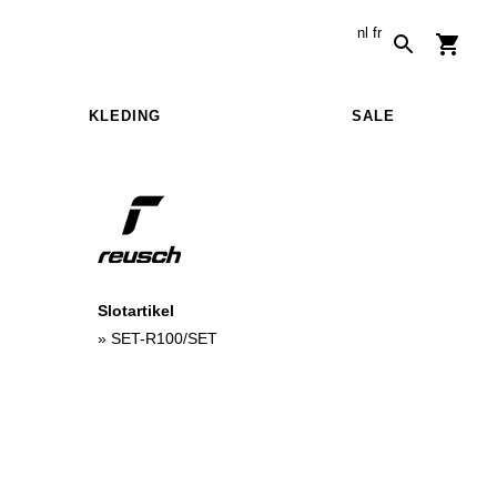
nl
fr
KLEDING
SALE
Slotartikel
»
SET-R100/SET