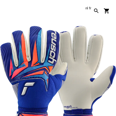
nl
fr