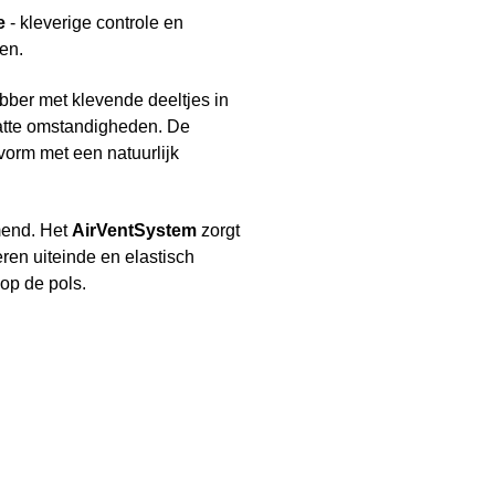
e
- kleverige controle en
en.
bber met klevende deeltjes in
 natte omstandigheden. De
orm met een natuurlijk
mend. Het
AirVentSystem
zorgt
ren uiteinde en elastisch
op de pols.