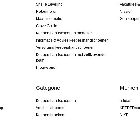
Snelle Levering
Vacatures 
Retourneren
Mission
Maat Informatie
Goalkeeper
Glove Guide
Keepershandschoenen modellen
Informatie & Advies keepershandschoenen
Verzorging keepershandschoenen
Keepershandschoenen met zelfklevende
foam
Nieuwsbrief
Categorie
Merken
Keepershandschoenen
adidas
ng
Voetbalschoenen
KEEPERspo
e
Keepersbroeken
NIKE
Keepershirts
Puma
Keeper Onderkleding Broek
REUSCH
Sells Goal