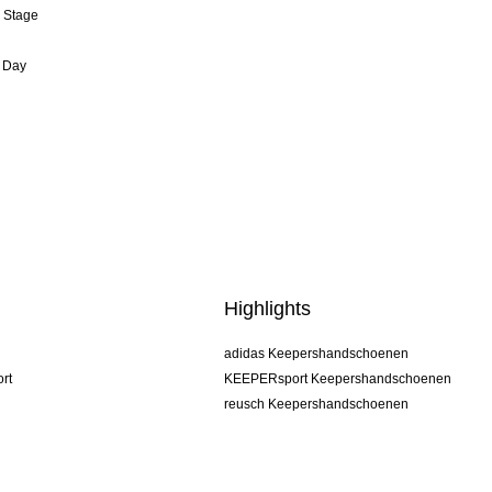
& Stage
 Day
Highlights
adidas Keepershandschoenen
rt
KEEPERsport Keepershandschoenen
reusch Keepershandschoenen
uhlsport Keepershandschoenen
rehab Keepershandschoenen
keeper
NIKE Keepershandschoenen