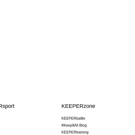
sport
KEEPERzone
KEEPERbattle
#KeepItAll Blog
KEEPERtraining