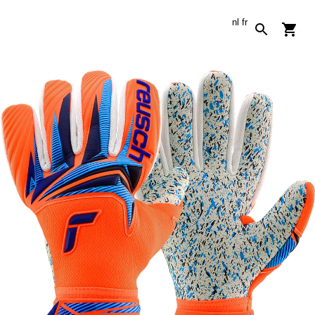
nl
fr