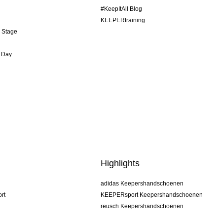
#KeepItAll Blog
KEEPERtraining
& Stage
 Day
Highlights
adidas Keepershandschoenen
rt
KEEPERsport Keepershandschoenen
reusch Keepershandschoenen
uhlsport Keepershandschoenen