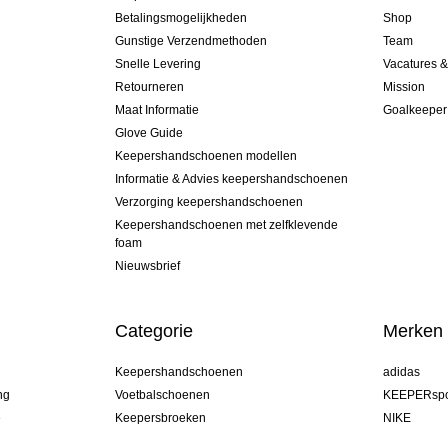
Betalingsmogelijkheden
Shop
Gunstige Verzendmethoden
Team
Snelle Levering
Vacatures 
Retourneren
Mission
Maat Informatie
Goalkeeper
Glove Guide
Keepershandschoenen modellen
Informatie & Advies keepershandschoenen
Verzorging keepershandschoenen
Keepershandschoenen met zelfklevende
foam
Nieuwsbrief
Categorie
Merken
Keepershandschoenen
adidas
ng
Voetbalschoenen
KEEPERspo
e
Keepersbroeken
NIKE
Keepershirts
Puma