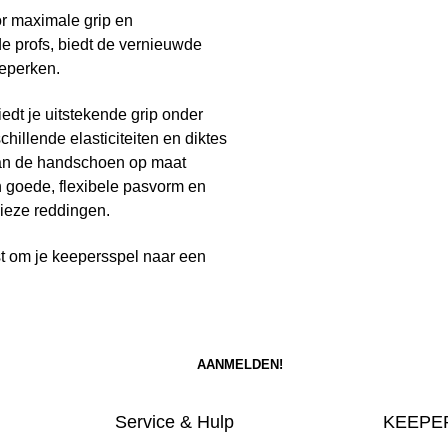
r maximale grip en
de profs, biedt de vernieuwde
beperken.
edt je uitstekende grip onder
illende elasticiteiten en diktes
 van de handschoen op maat
en goede, flexibele pasvorm en
cieze reddingen.
st om je keepersspel naar een
Service & Hulp
KEEPER