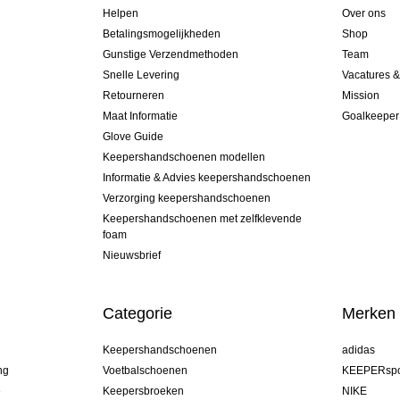
Helpen
Over ons
Betalingsmogelijkheden
Shop
Gunstige Verzendmethoden
Team
Snelle Levering
Vacatures 
Retourneren
Mission
Maat Informatie
Goalkeeper
Glove Guide
Keepershandschoenen modellen
Informatie & Advies keepershandschoenen
Verzorging keepershandschoenen
Keepershandschoenen met zelfklevende
foam
Nieuwsbrief
Categorie
Merken
Keepershandschoenen
adidas
ng
Voetbalschoenen
KEEPERspo
e
Keepersbroeken
NIKE