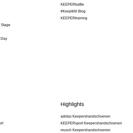
KEEPERbattle
#KeepItAll Blog
KEEPERtraining
& Stage
 Day
Highlights
adidas Keepershandschoenen
rt
KEEPERsport Keepershandschoenen
reusch Keepershandschoenen