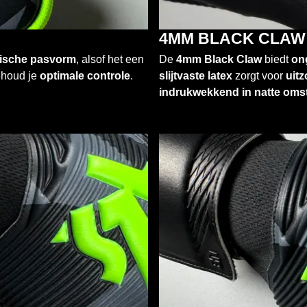
4MM BLACK CLAW 
ische pasvorm
, alsof het een
De
4mm Black Claw
biedt
on
houd je
optimale controle
.
slijtvaste latex
zorgt voor
uit
indrukwekkend in natte om