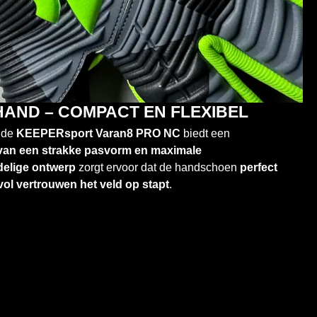
AND – COMPACT EN FLEXIBEL
 de
KEEPERsport Varan8 PRO NC
biedt een
van een strakke pasvorm en maximale
delige ontwerp
zorgt ervoor dat de handschoen
perfect
vol vertrouwen het veld op stapt
.