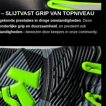
– SLIJTVAST GRIP VAN TOPNIVEAU
gekende prestaties in droge omstandigheden
. Deze
zonderlijke grip en duurzaamheid
, en presteert ook
standigheden
—bewezen door keepers in onze community.