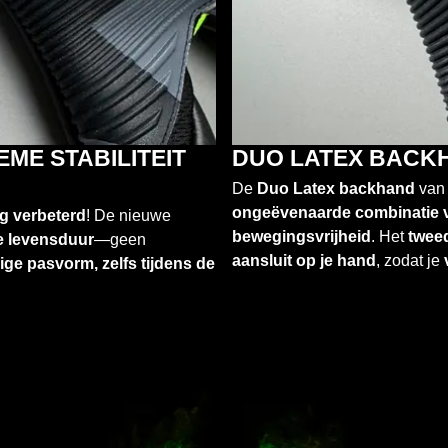
EME STABILITEIT
DUO LATEX BACKH
De
Duo Latex backhand
van
ongeëvenaarde combinatie 
ng verbeterd
! De nieuwe
bewegingsvrijheid
. Het
twee
re levensduur
—geen
aansluit op je hand
, zodat je
ige pasvorm, zelfs tijdens de