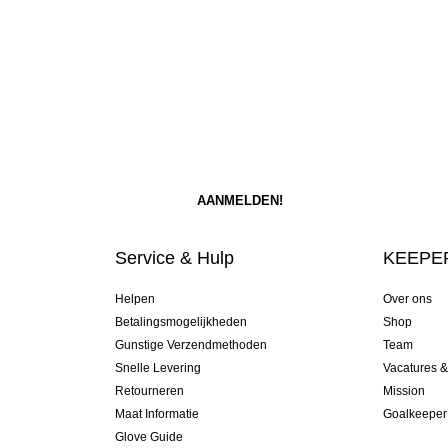
Service & Hulp
KEEPER
Helpen
Over ons
Betalingsmogelijkheden
Shop
Gunstige Verzendmethoden
Team
Snelle Levering
Vacatures 
Retourneren
Mission
Maat Informatie
Goalkeeper
Glove Guide