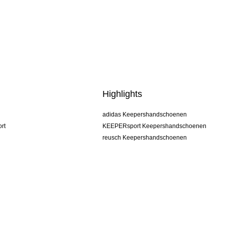
Highlights
adidas Keepershandschoenen
rt
KEEPERsport Keepershandschoenen
reusch Keepershandschoenen
uhlsport Keepershandschoenen
rehab Keepershandschoenen
keeper
NIKE Keepershandschoenen
PUMA Keepershandschoenen
SELLS Keepershandschoenen