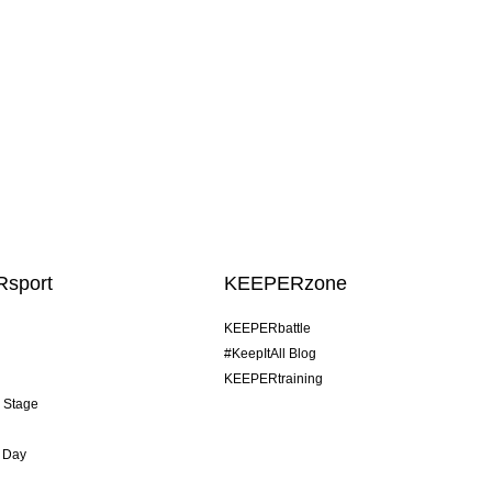
sport
KEEPERzone
KEEPERbattle
#KeepItAll Blog
KEEPERtraining
& Stage
 Day