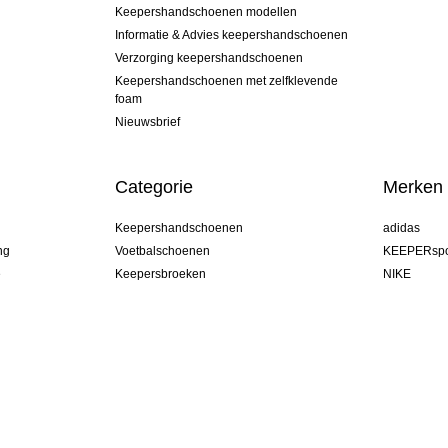
Keepershandschoenen modellen
Informatie & Advies keepershandschoenen
Verzorging keepershandschoenen
Keepershandschoenen met zelfklevende
foam
Nieuwsbrief
Categorie
Merken
Keepershandschoenen
adidas
ng
Voetbalschoenen
KEEPERspo
e
Keepersbroeken
NIKE
Keepershirts
Puma
Keeper Onderkleding Broek
REUSCH
Sells Goal
uhlsport
Elite Sport
rehab