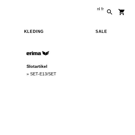
nl
fr
KLEDING
SALE
Slotartikel
»
SET-E13/SET