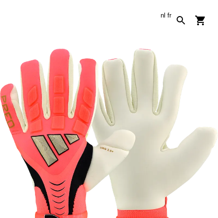
nl
fr