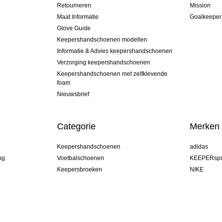
Retourneren
Mission
Maat Informatie
Goalkeeper
Glove Guide
Keepershandschoenen modellen
Informatie & Advies keepershandschoenen
Verzorging keepershandschoenen
Keepershandschoenen met zelfklevende
foam
Nieuwsbrief
Categorie
Merken
Keepershandschoenen
adidas
ng
Voetbalschoenen
KEEPERspo
e
Keepersbroeken
NIKE
Keepershirts
Puma
Keeper Onderkleding Broek
REUSCH
Sells Goal
uhlsport