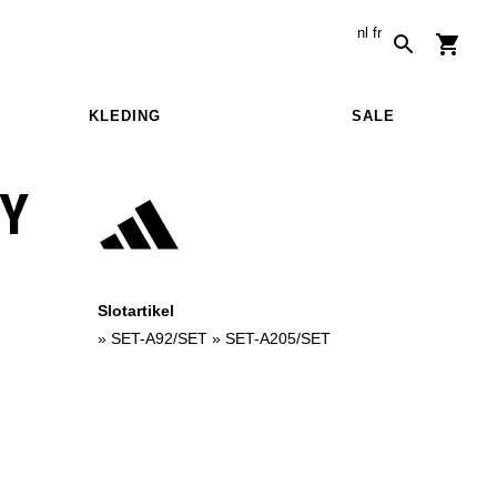
nl
fr
KLEDING
SALE
RY
Slotartikel
»
SET-A92/SET
»
SET-A205/SET