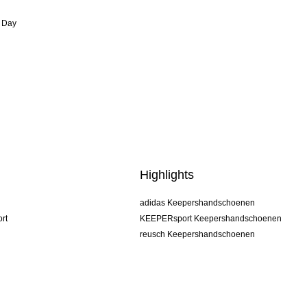
 Day
Highlights
adidas Keepershandschoenen
rt
KEEPERsport Keepershandschoenen
reusch Keepershandschoenen
uhlsport Keepershandschoenen
rehab Keepershandschoenen
keeper
NIKE Keepershandschoenen
PUMA Keepershandschoenen