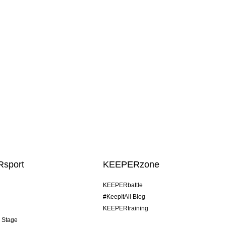
sport
KEEPERzone
KEEPERbattle
#KeepItAll Blog
KEEPERtraining
& Stage