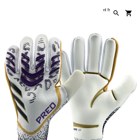
nl
fr