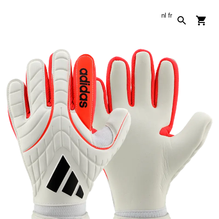
nl
fr