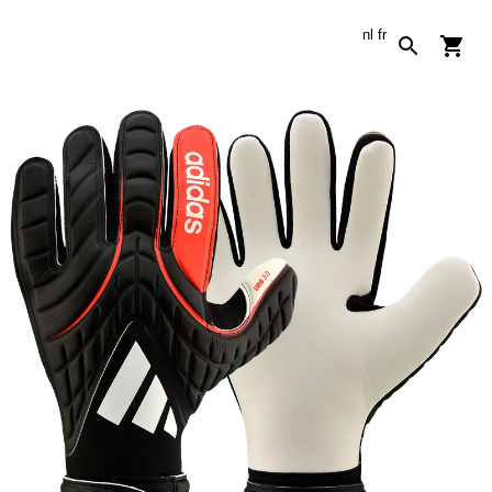
nl
fr