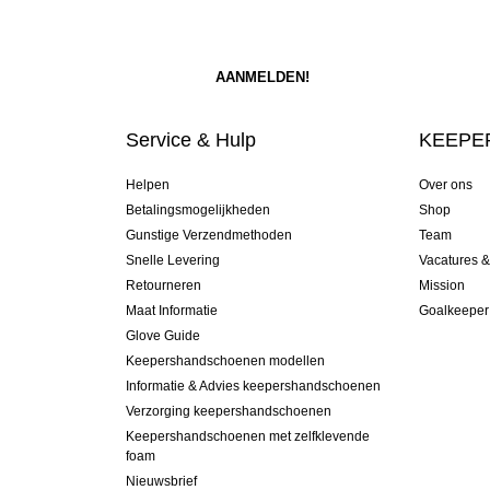
Service & Hulp
KEEPER
Helpen
Over ons
Betalingsmogelijkheden
Shop
Gunstige Verzendmethoden
Team
Snelle Levering
Vacatures 
Retourneren
Mission
Maat Informatie
Goalkeeper
Glove Guide
Keepershandschoenen modellen
Informatie & Advies keepershandschoenen
Verzorging keepershandschoenen
Keepershandschoenen met zelfklevende
foam
Nieuwsbrief