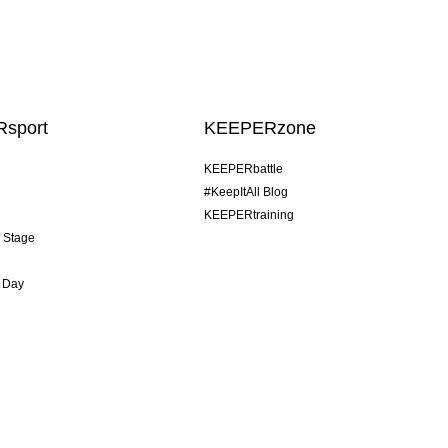
sport
KEEPERzone
KEEPERbattle
#KeepItAll Blog
KEEPERtraining
& Stage
 Day