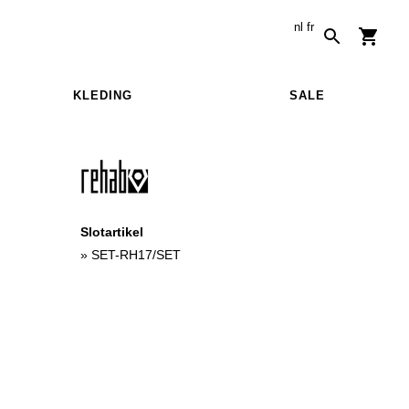
nl
fr
KLEDING
SALE
Slotartikel
»
SET-RH17/SET