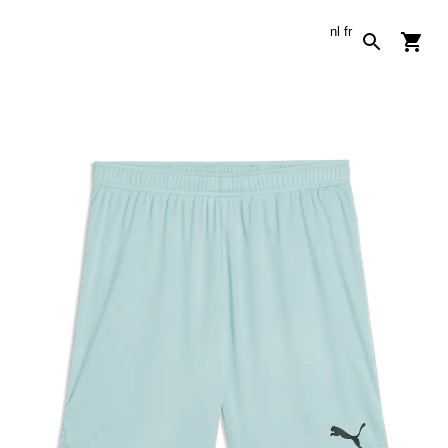
nl
fr