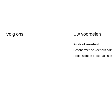
Volg ons
Uw voordelen
Kwaliteit zekerheid
Beschermende keeperkledi
Professionele personalisati
Exclusieve modellen
Aktie Pakketten
© 2026 KEEPERsport NL Professionele keeperssportkleding