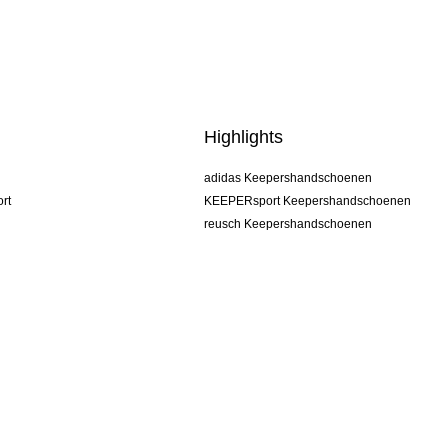
Highlights
adidas Keepershandschoenen
rt
KEEPERsport Keepershandschoenen
reusch Keepershandschoenen
uhlsport Keepershandschoenen
rehab Keepershandschoenen
keeper
NIKE Keepershandschoenen
PUMA Keepershandschoenen
SELLS Keepershandschoenen
Algemene voorwaarden
Impressum
Privacy