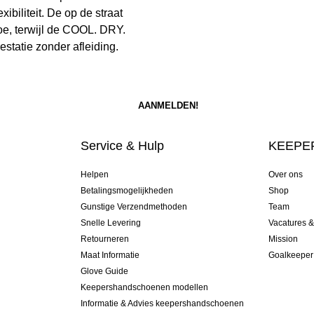
ibiliteit. De op de straat
oe, terwijl de COOL. DRY.
statie zonder afleiding.
Service & Hulp
KEEPER
Helpen
Over ons
Betalingsmogelijkheden
Shop
Gunstige Verzendmethoden
Team
Snelle Levering
Vacatures 
Retourneren
Mission
Maat Informatie
Goalkeeper
Glove Guide
Keepershandschoenen modellen
Informatie & Advies keepershandschoenen