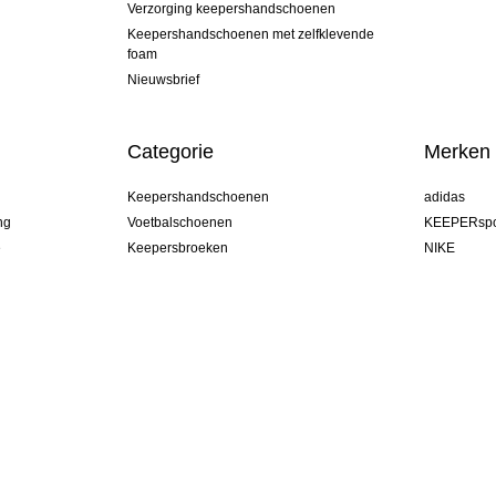
Verzorging keepershandschoenen
Keepershandschoenen met zelfklevende
foam
Nieuwsbrief
Categorie
Merken
Keepershandschoenen
adidas
ng
Voetbalschoenen
KEEPERspo
e
Keepersbroeken
NIKE
Keepershirts
Puma
Keeper Onderkleding Broek
REUSCH
Sells Goal
uhlsport
Elite Sport
rehab
Belgium