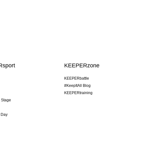
sport
KEEPERzone
KEEPERbattle
#KeepItAll Blog
KEEPERtraining
& Stage
 Day