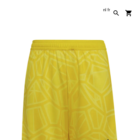
nl
fr