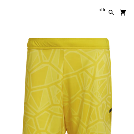
nl
fr