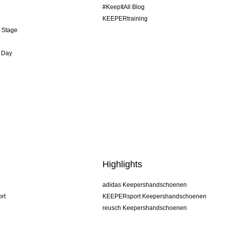
#KeepItAll Blog
KEEPERtraining
& Stage
 Day
Highlights
adidas Keepershandschoenen
rt
KEEPERsport Keepershandschoenen
reusch Keepershandschoenen
uhlsport Keepershandschoenen