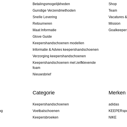
Betalingsmogelijkheden
Shop
Gunstige Verzendmethoden
Team
Snelle Levering
Vacatures 
Retourneren
Mission
Maat Informatie
Goalkeeper
Glove Guide
Keepershandschoenen modellen
Informatie & Advies keepershandschoenen
Verzorging keepershandschoenen
Keepershandschoenen met zelfklevende
foam
Nieuwsbrief
Categorie
Merken
Keepershandschoenen
adidas
ng
Voetbalschoenen
KEEPERspo
e
Keepersbroeken
NIKE
Keepershirts
Puma