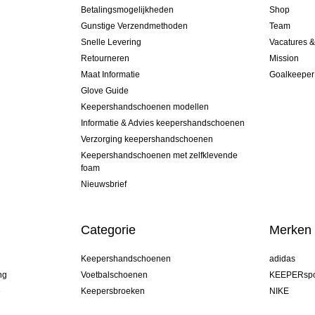
Betalingsmogelijkheden
Shop
Gunstige Verzendmethoden
Team
Snelle Levering
Vacatures 
Retourneren
Mission
Maat Informatie
Goalkeeper
Glove Guide
Keepershandschoenen modellen
Informatie & Advies keepershandschoenen
Verzorging keepershandschoenen
Keepershandschoenen met zelfklevende
foam
Nieuwsbrief
Categorie
Merken
Keepershandschoenen
adidas
ng
Voetbalschoenen
KEEPERspo
e
Keepersbroeken
NIKE
Keepershirts
Puma