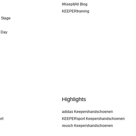
#KeepItAll Blog
KEEPERtraining
& Stage
 Day
Highlights
adidas Keepershandschoenen
rt
KEEPERsport Keepershandschoenen
reusch Keepershandschoenen
uhlsport Keepershandschoenen