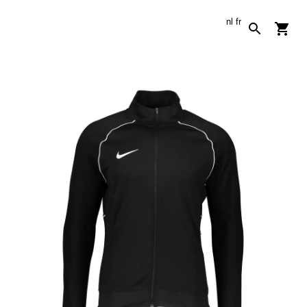
nl
fr