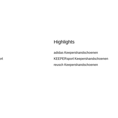
Highlights
adidas Keepershandschoenen
rt
KEEPERsport Keepershandschoenen
reusch Keepershandschoenen
uhlsport Keepershandschoenen
rehab Keepershandschoenen
keeper
NIKE Keepershandschoenen
PUMA Keepershandschoenen
SELLS Keepershandschoenen