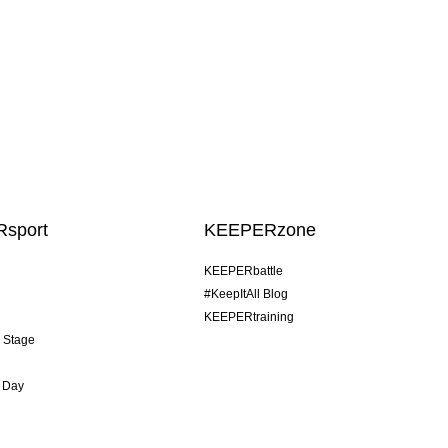
sport
KEEPERzone
KEEPERbattle
#KeepItAll Blog
KEEPERtraining
& Stage
 Day