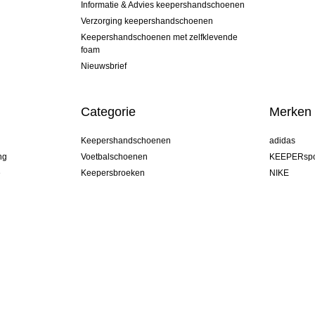
Informatie & Advies keepershandschoenen
Verzorging keepershandschoenen
Keepershandschoenen met zelfklevende
foam
Nieuwsbrief
Categorie
Merken
Keepershandschoenen
adidas
ng
Voetbalschoenen
KEEPERspo
e
Keepersbroeken
NIKE
Keepershirts
Puma
Keeper Onderkleding Broek
REUSCH
Sells Goal
uhlsport
Elite Sport
rehab
Belgium