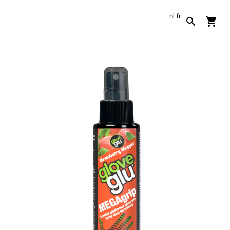
nl
fr