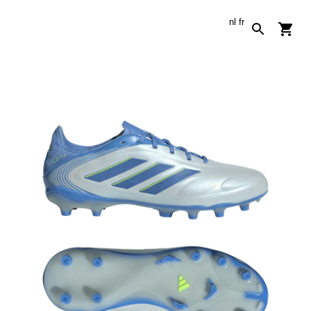
nl
fr