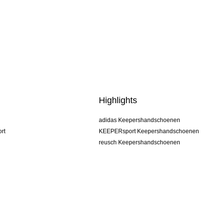
Highlights
adidas Keepershandschoenen
rt
KEEPERsport Keepershandschoenen
reusch Keepershandschoenen
uhlsport Keepershandschoenen
rehab Keepershandschoenen
keeper
NIKE Keepershandschoenen
PUMA Keepershandschoenen
SELLS Keepershandschoenen