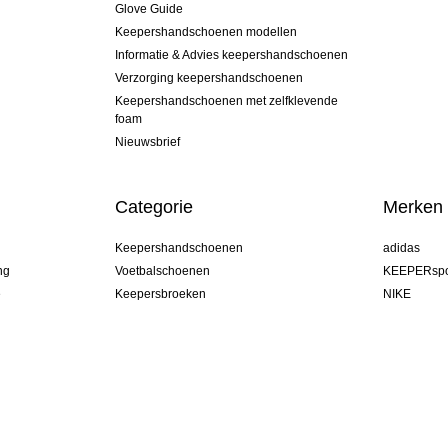
Glove Guide
Keepershandschoenen modellen
Informatie & Advies keepershandschoenen
Verzorging keepershandschoenen
Keepershandschoenen met zelfklevende
foam
Nieuwsbrief
Categorie
Merken
Keepershandschoenen
adidas
ng
Voetbalschoenen
KEEPERspo
e
Keepersbroeken
NIKE
Keepershirts
Puma
Keeper Onderkleding Broek
REUSCH
Sells Goal
uhlsport
Elite Sport
rehab