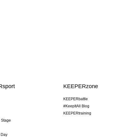
sport
KEEPERzone
KEEPERbattle
#KeepItAll Blog
KEEPERtraining
& Stage
 Day