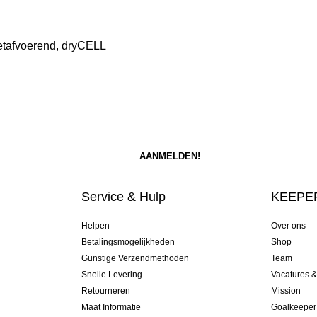
etafvoerend, dryCELL
Service & Hulp
KEEPER
Helpen
Over ons
Betalingsmogelijkheden
Shop
Gunstige Verzendmethoden
Team
Snelle Levering
Vacatures 
Retourneren
Mission
Maat Informatie
Goalkeeper