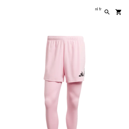
nl
fr