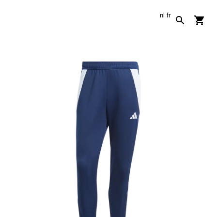
nl
fr