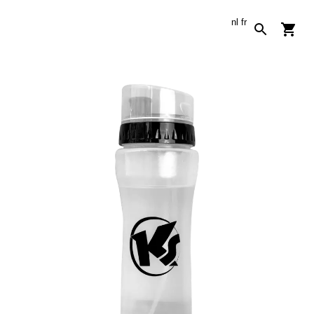
nl
fr